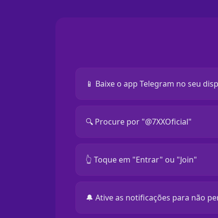
📱 Baixe o app Telegram no seu disp
🔍 Procure por "@7XXOficial"
👆 Toque em "Entrar" ou "Join"
🔔 Ative as notificações para não p