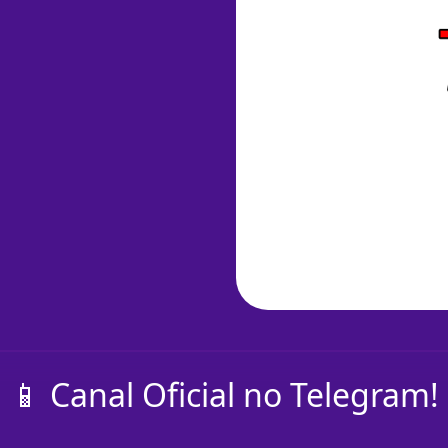
📱 Canal Oficial no Telegram!