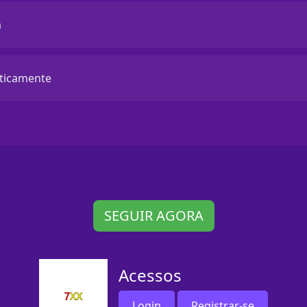
a
aticamente
SEGUIR AGORA
Acessos
Login
Registrar-se