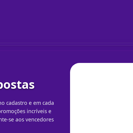
postas
no cadastro e em cada
promoções incríveis e
unte-se aos vencedores