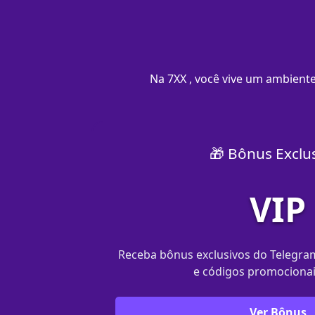
Na 7XX , você vive um ambiente
🎁 Bônus Exclu
VIP
Receba bônus exclusivos do Telegra
e códigos promocionai
Ver Bônus