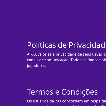
Políticas de Privacida
A 7XX valoriza a privacidade de seus usuár
canais de comunicação. Todos os dados cole
jogadores.
Termos e Condições
Os usuários da 7XX concordam em respeitar 