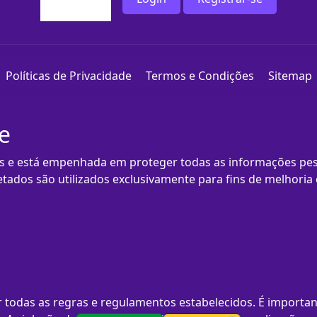
Políticas de Privacidade
Termos e Condições
Sitemap
de
ios e está empenhada em proteger todas as informações pe
tados são utilizados exclusivamente para fins de melhoria
todas as regras e regulamentos estabelecidos. É importan