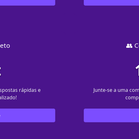
reto
👥 
t
espostas rápidas e
Junte-se a uma com
lizado!
compa
e