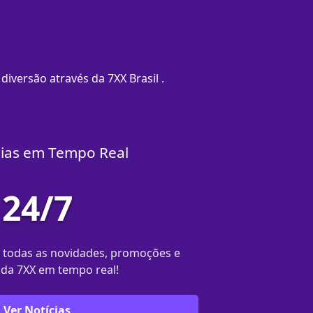
iversão através da 7XX Brasil .
cias em Tempo Real
24/7
e todas as novidades, promoções e
 da 7XX em tempo real!
Ver Notícias