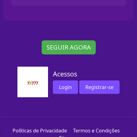
SEGUIR AGORA
Acessos
Login
Registrar-se
Políticas de Privacidade
Termos e Condições