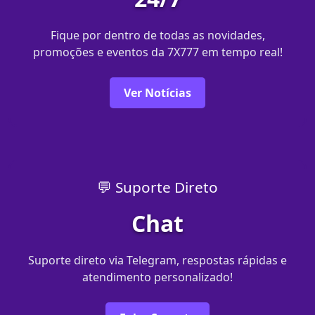
Fique por dentro de todas as novidades,
promoções e eventos da 7X777 em tempo real!
Ver Notícias
💬 Suporte Direto
Chat
Suporte direto via Telegram, respostas rápidas e
atendimento personalizado!