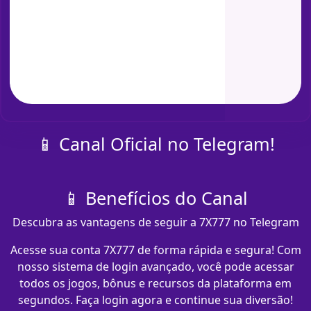
📱 Canal Oficial no Telegram!
📱 Benefícios do Canal
Descubra as vantagens de seguir a 7X777 no Telegram
Acesse sua conta 7X777 de forma rápida e segura! Com
nosso sistema de login avançado, você pode acessar
todos os jogos, bônus e recursos da plataforma em
segundos. Faça login agora e continue sua diversão!