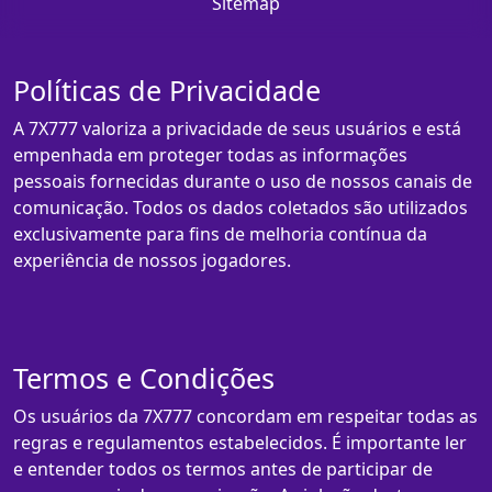
Sitemap
Políticas de Privacidade
A 7X777 valoriza a privacidade de seus usuários e está
empenhada em proteger todas as informações
pessoais fornecidas durante o uso de nossos canais de
comunicação. Todos os dados coletados são utilizados
exclusivamente para fins de melhoria contínua da
experiência de nossos jogadores.
Termos e Condições
Os usuários da 7X777 concordam em respeitar todas as
regras e regulamentos estabelecidos. É importante ler
e entender todos os termos antes de participar de