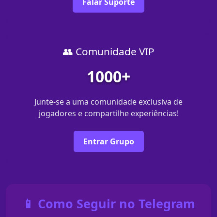
Falar Suporte
👥 Comunidade VIP
1000+
Junte-se a uma comunidade exclusiva de
jogadores e compartilhe experiências!
Entrar Grupo
📱 Como Seguir no Telegram