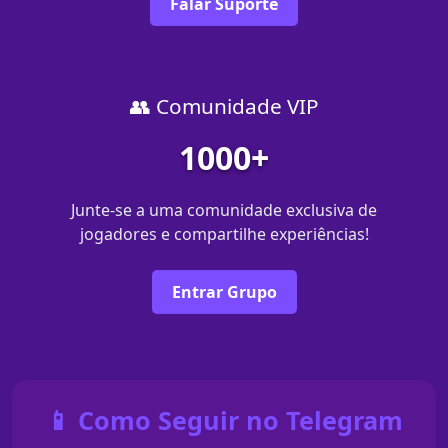
Falar Suporte
👥 Comunidade VIP
1000+
Junte-se a uma comunidade exclusiva de
jogadores e compartilhe experiências!
Entrar Grupo
📱 Como Seguir no Telegram