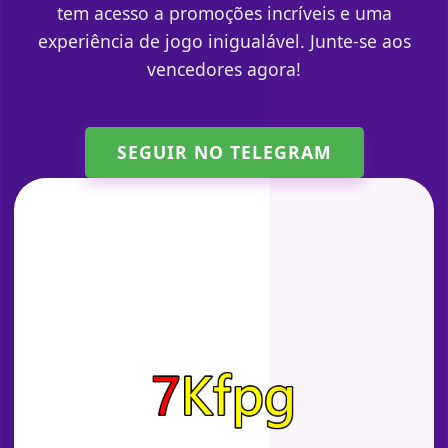
tem acesso a promoções incríveis e uma
experiência de jogo inigualável. Junte-se aos
vencedores agora!
SEGUIR NO TELEGRAM