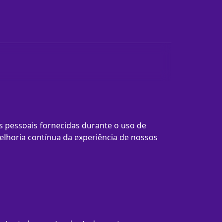
 pessoais fornecidas durante o uso de
elhoria contínua da experiência de nossos