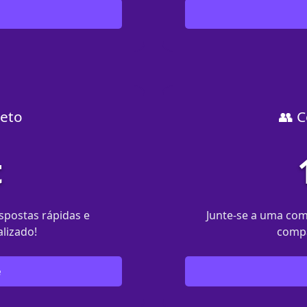
reto
👥 
t
espostas rápidas e
Junte-se a uma com
lizado!
compa
e