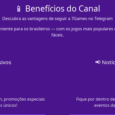
📱 Benefícios do Canal
Descubra as vantagens de seguir a 7Games no Telegram
iente para os brasileiros — com os jogos mais populares d
fáceis.
sivos
📢 Notí
m, promoções especiais
Fique por dentro d
s únicos!
eventos d