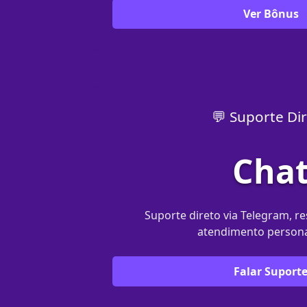
Ver Bônus
💬 Suporte Di
Cha
Suporte direto via Telegram, r
atendimento persona
Falar Suport