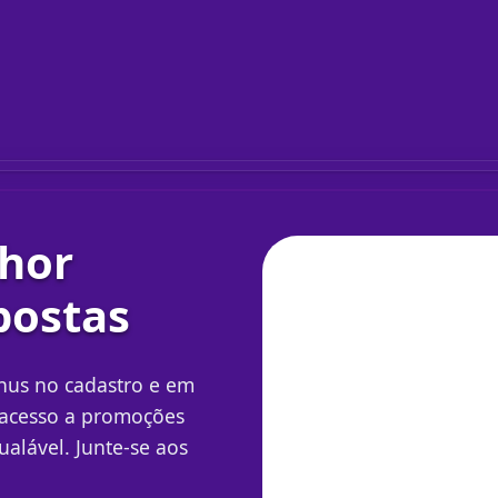
hor
postas
nus no cadastro e em
 acesso a promoções
ualável. Junte-se aos