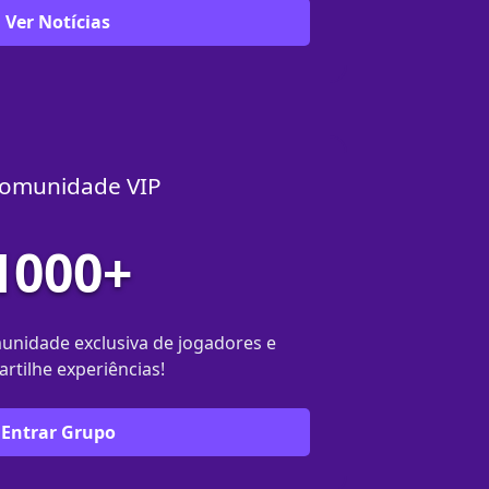
Ver Notícias
Comunidade VIP
1000+
unidade exclusiva de jogadores e
rtilhe experiências!
Entrar Grupo