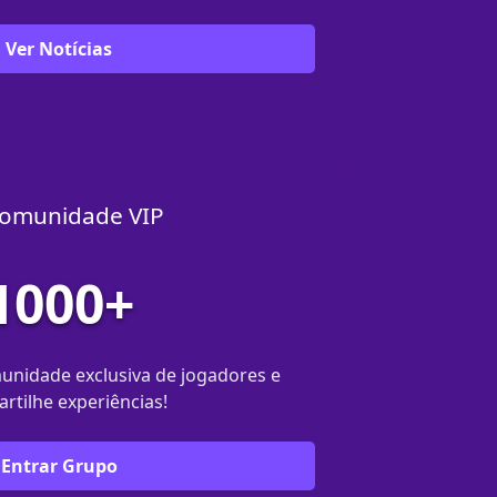
Ver Notícias
Comunidade VIP
1000+
unidade exclusiva de jogadores e
rtilhe experiências!
Entrar Grupo