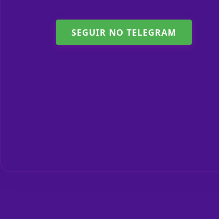
SEGUIR NO TELEGRAM