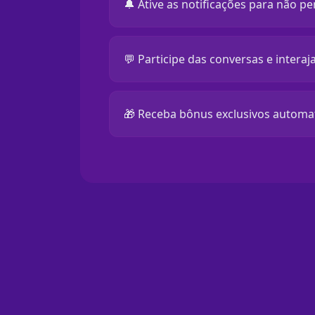
🔔 Ative as notificações para não p
💬 Participe das conversas e interaj
🎁 Receba bônus exclusivos autom