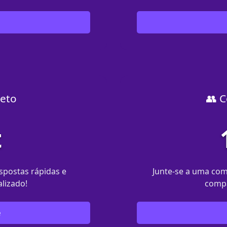
reto
👥 
t
espostas rápidas e
Junte-se a uma com
lizado!
compa
e