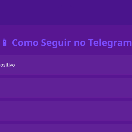
📱 Como Seguir no Telegram
ositivo