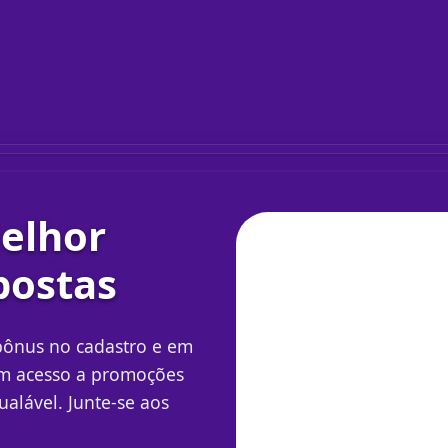
elhor
postas
bônus no cadastro e em
em acesso a promoções
ualável. Junte-se aos