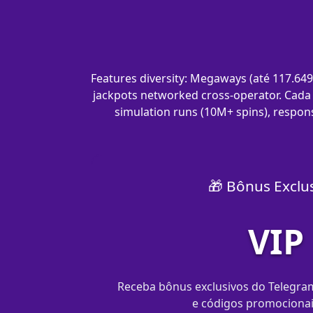
Features diversity: Megaways (até 117.649
jackpots networked cross-operator. Cada g
simulation runs (10M+ spins), respon
🎁 Bônus Exclu
VIP
Receba bônus exclusivos do Telegra
e códigos promocionai