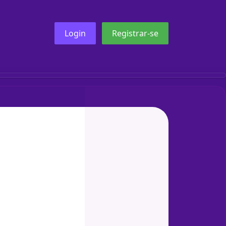
Login
Registrar-se