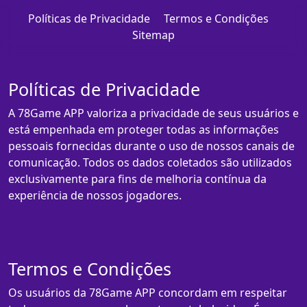
Políticas de Privacidade
Termos e Condições
Sitemap
Políticas de Privacidade
A 78Game APP valoriza a privacidade de seus usuários e
está empenhada em proteger todas as informações
pessoais fornecidas durante o uso de nossos canais de
comunicação. Todos os dados coletados são utilizados
exclusivamente para fins de melhoria contínua da
experiência de nossos jogadores.
Termos e Condições
Os usuários da 78Game APP concordam em respeitar