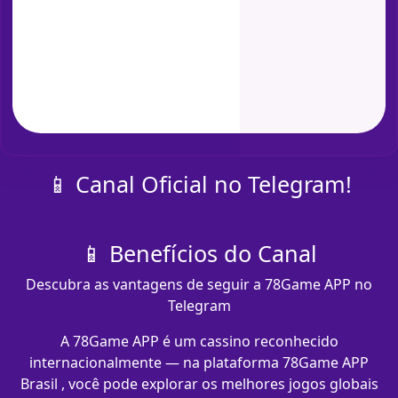
📱 Canal Oficial no Telegram!
📱 Benefícios do Canal
Descubra as vantagens de seguir a 78Game APP no
Telegram
A 78Game APP é um cassino reconhecido
internacionalmente — na plataforma 78Game APP
Brasil , você pode explorar os melhores jogos globais