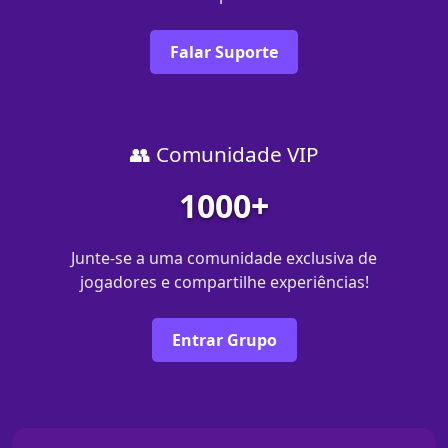
Falar Suporte
👥 Comunidade VIP
1000+
Junte-se a uma comunidade exclusiva de
jogadores e compartilhe experiências!
Entrar Grupo