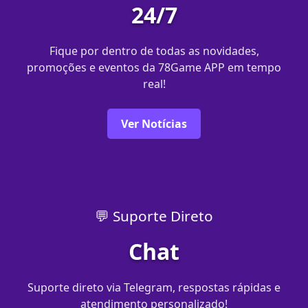
24/7
Fique por dentro de todas as novidades,
promoções e eventos da 78Game APP em tempo
real!
Ver Notícias
💬 Suporte Direto
Chat
Suporte direto via Telegram, respostas rápidas e
atendimento personalizado!