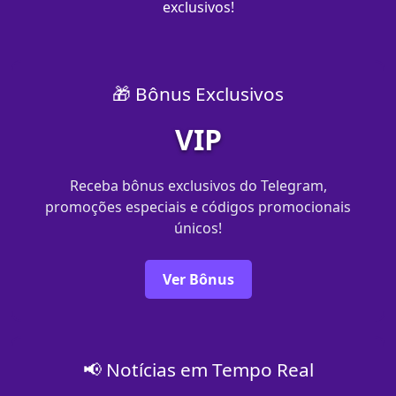
exclusivos!
🎁 Bônus Exclusivos
VIP
Receba bônus exclusivos do Telegram,
promoções especiais e códigos promocionais
únicos!
Ver Bônus
📢 Notícias em Tempo Real