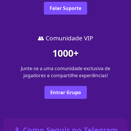
Falar Suporte
👥 Comunidade VIP
1000+
Junte-se a uma comunidade exclusiva de
jogadores e compartilhe experiências!
Entrar Grupo
📱 Como Seguir no Telegram