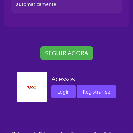
automaticamente
SEGUIR AGORA
Acessos
Login
Registrar-se