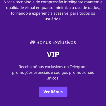
Nossa tecnologia de compressão inteligente mantém a
qualidade visual enquanto minimiza o uso de dados,
tornando a experiência acessível para todos os
usuários.
🎁 Bônus Exclusivos
VIP
Receba bônus exclusivos do Telegram,
promoções especiais e códigos promocionais
únicos!
Ver Bônus