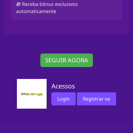
🎁 Receba bônus exclusivos
automaticamente
SEGUIR AGORA
Acessos
Login
Registrar-se