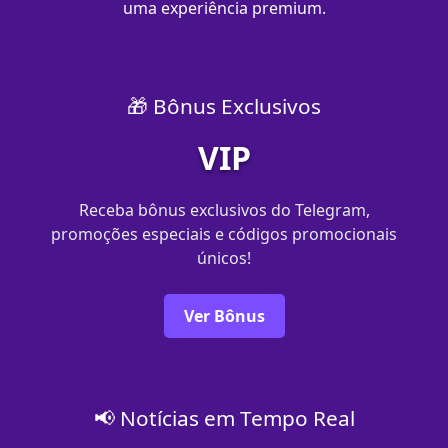
uma experiência premium.
🎁 Bônus Exclusivos
VIP
Receba bônus exclusivos do Telegram,
promoções especiais e códigos promocionais
únicos!
Ver Bônus
📢 Notícias em Tempo Real