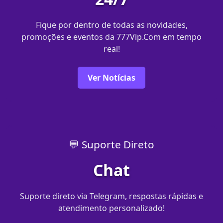
Fique por dentro de todas as novidades,
promoções e eventos da 777Vip.Com em tempo
real!
Ver Notícias
💬 Suporte Direto
Chat
Suporte direto via Telegram, respostas rápidas e
atendimento personalizado!