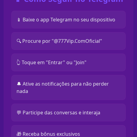
📱 Baixe o app Telegram no seu dispositivo
🔍 Procure por "@777Vip.ComOficial"
👆 Toque em "Entrar" ou "Join"
🔔 Ative as notificações para não perder
nada
💬 Participe das conversas e interaja
🎁 Receba bônus exclusivos