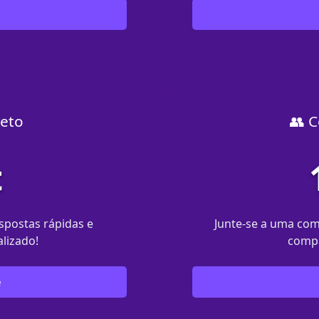
reto
👥 
t
espostas rápidas e
Junte-se a uma com
lizado!
compa
e