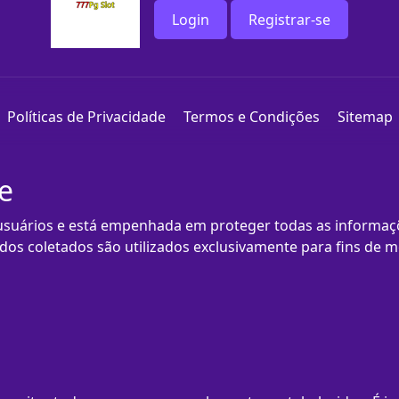
Login
Registrar-se
Políticas de Privacidade
Termos e Condições
Sitemap
de
s usuários e está empenhada em proteger todas as informaç
os coletados são utilizados exclusivamente para fins de m