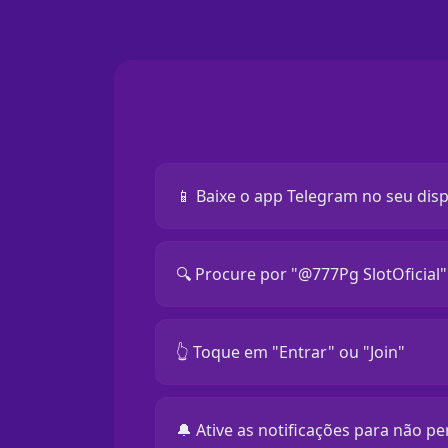
📱 Baixe o app Telegram no seu disp
🔍 Procure por "@777Pg SlotOficial"
👆 Toque em "Entrar" ou "Join"
🔔 Ative as notificações para não p