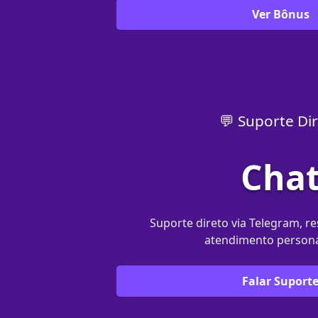
Ver Bônus
💬 Suporte Di
Cha
Suporte direto via Telegram, r
atendimento persona
Falar Suport