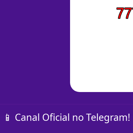
📱 Canal Oficial no Telegram!