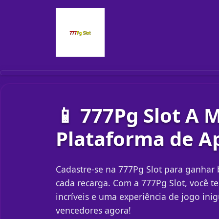
📱 777Pg Slot A 
Plataforma de A
Cadastre-se na 777Pg Slot para ganhar
cada recarga. Com a 777Pg Slot, você 
incríveis e uma experiência de jogo inig
vencedores agora!