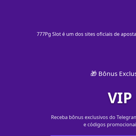
777Pg Slot é um dos sites oficiais de apos
🎁 Bônus Exclu
VIP
Receba bônus exclusivos do Telegra
e códigos promocionai