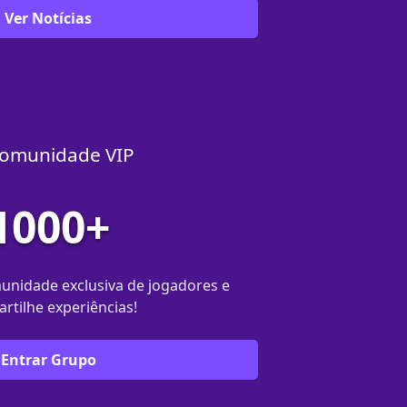
Ver Notícias
Comunidade VIP
1000+
unidade exclusiva de jogadores e
rtilhe experiências!
Entrar Grupo