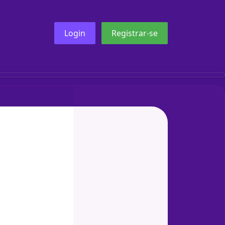
Login
Registrar-se