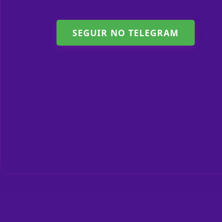
SEGUIR NO TELEGRAM