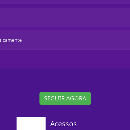
a
aticamente
SEGUIR AGORA
Acessos