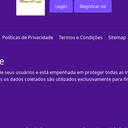
Login
Registrar-se
Políticas de Privacidade
Termos e Condições
Sitemap
de
 de seus usuários e está empenhada em proteger todas as 
 os dados coletados são utilizados exclusivamente para fi