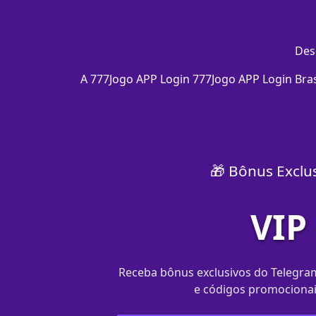
Des
A 777Jogo APP Login 777Jogo APP Login Bras
🎁 Bônus Exclu
VIP
Receba bônus exclusivos do Telegra
e códigos promocionai