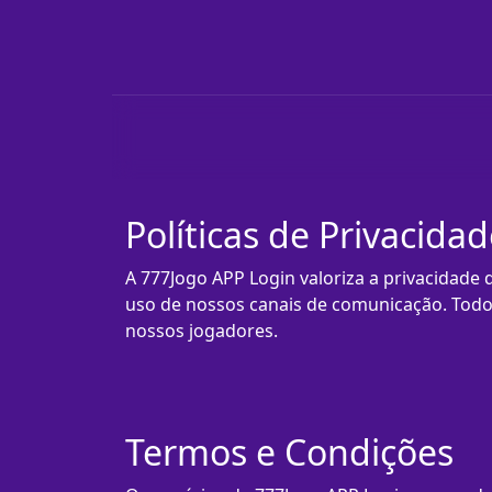
Políticas de Privacida
A 777Jogo APP Login valoriza a privacidade
uso de nossos canais de comunicação. Todos
nossos jogadores.
Termos e Condições