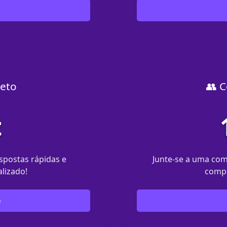
reto
👥 
t
espostas rápidas e
Junte-se a uma com
lizado!
compa
e