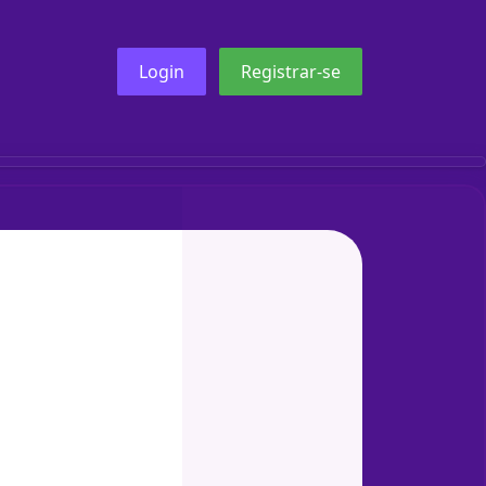
Login
Registrar-se