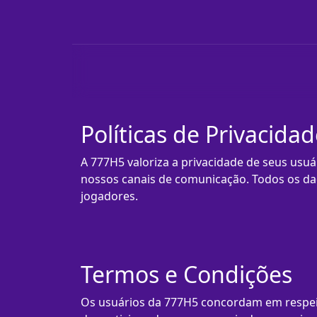
Políticas de Privacida
A 777H5 valoriza a privacidade de seus usu
nossos canais de comunicação. Todos os dad
jogadores.
Termos e Condições
Os usuários da 777H5 concordam em respeita