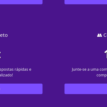
reto
👥 
t
espostas rápidas e
Junte-se a uma com
lizado!
compa
e