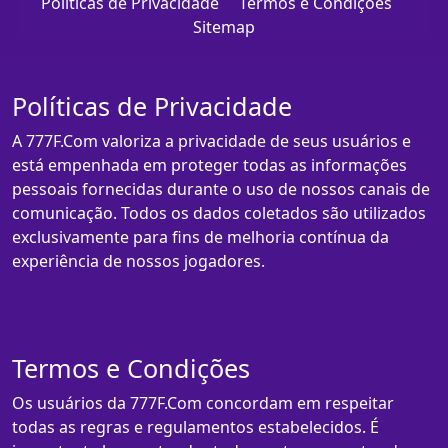
Políticas de Privacidade
Termos e Condições
Sitemap
Políticas de Privacidade
A 777F.Com valoriza a privacidade de seus usuários e
está empenhada em proteger todas as informações
pessoais fornecidas durante o uso de nossos canais de
comunicação. Todos os dados coletados são utilizados
exclusivamente para fins de melhoria contínua da
experiência de nossos jogadores.
Termos e Condições
Os usuários da 777F.Com concordam em respeitar
todas as regras e regulamentos estabelecidos. É