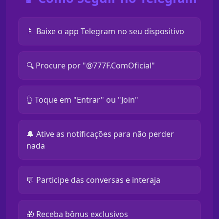
📱 Baixe o app Telegram no seu dispositivo
🔍 Procure por "@777F.ComOficial"
👆 Toque em "Entrar" ou "Join"
🔔 Ative as notificações para não perder
nada
💬 Participe das conversas e interaja
🎁 Receba bônus exclusivos