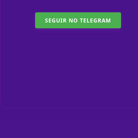
SEGUIR NO TELEGRAM