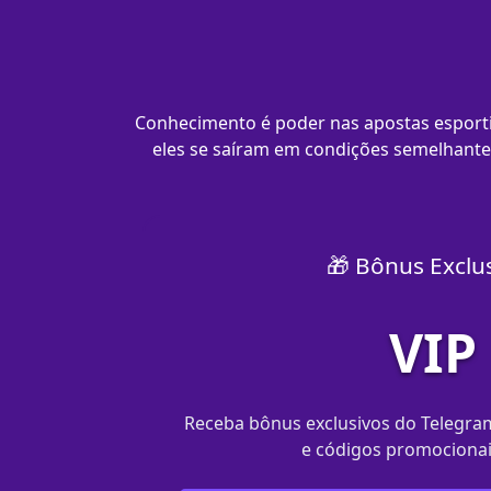
Conhecimento é poder nas apostas esportiva
eles se saíram em condições semelhant
🎁 Bônus Exclu
VIP
Receba bônus exclusivos do Telegra
e códigos promocionai