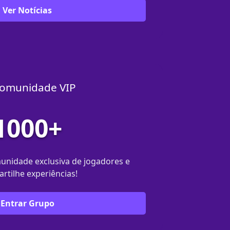
Ver Notícias
Comunidade VIP
1000+
unidade exclusiva de jogadores e
rtilhe experiências!
Entrar Grupo