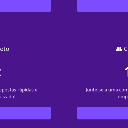
reto
👥 
t
espostas rápidas e
Junte-se a uma com
lizado!
compa
e