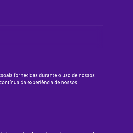
ssoais fornecidas durante o uso de nossos
 contínua da experiência de nossos