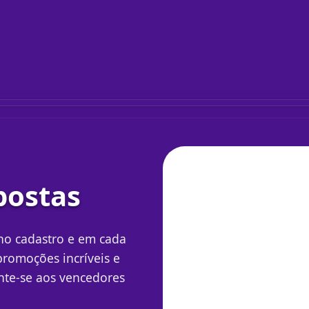
postas
no cadastro e em cada
promoções incríveis e
unte-se aos vencedores