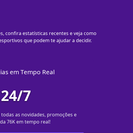
, confira estatísticas recentes e veja como
esportivos que podem te ajudar a decidir.
cias em Tempo Real
24/7
e todas as novidades, promoções e
 da 76K em tempo real!