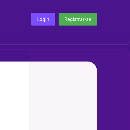
Login
Registrar-se