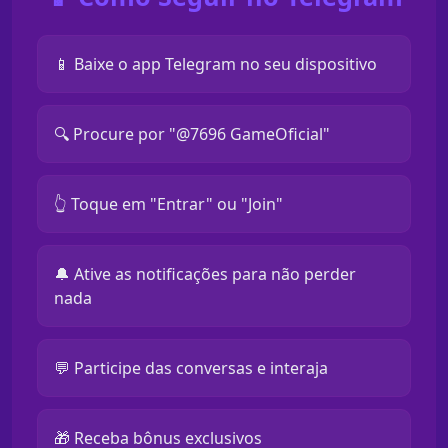
📱 Baixe o app Telegram no seu dispositivo
🔍 Procure por "@7696 GameOficial"
👆 Toque em "Entrar" ou "Join"
🔔 Ative as notificações para não perder
nada
💬 Participe das conversas e interaja
🎁 Receba bônus exclusivos