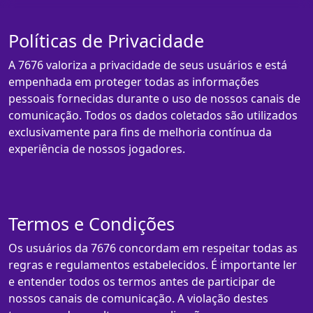
Políticas de Privacidade
A 7676 valoriza a privacidade de seus usuários e está
empenhada em proteger todas as informações
pessoais fornecidas durante o uso de nossos canais de
comunicação. Todos os dados coletados são utilizados
exclusivamente para fins de melhoria contínua da
experiência de nossos jogadores.
Termos e Condições
Os usuários da 7676 concordam em respeitar todas as
regras e regulamentos estabelecidos. É importante ler
e entender todos os termos antes de participar de
nossos canais de comunicação. A violação destes