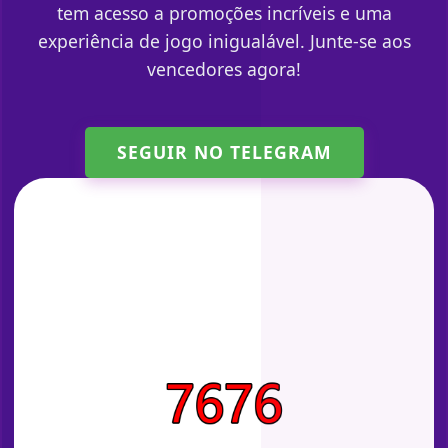
tem acesso a promoções incríveis e uma
experiência de jogo inigualável. Junte-se aos
vencedores agora!
SEGUIR NO TELEGRAM