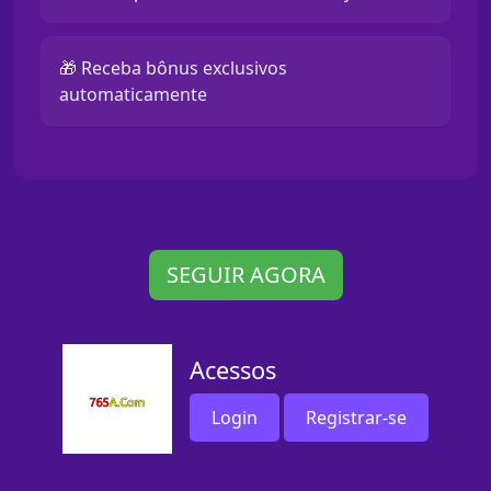
🎁 Receba bônus exclusivos
automaticamente
SEGUIR AGORA
Acessos
Login
Registrar-se