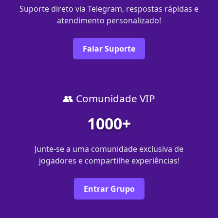
Suporte direto via Telegram, respostas rápidas e
atendimento personalizado!
Falar Suporte
👥 Comunidade VIP
1000+
Junte-se a uma comunidade exclusiva de
jogadores e compartilhe experiências!
Entrar Grupo