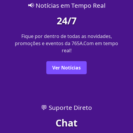
📢 Notícias em Tempo Real
24/7
Fique por dentro de todas as novidades,
promoções e eventos da 765A.Com em tempo
real!
Ver Notícias
💬 Suporte Direto
Chat