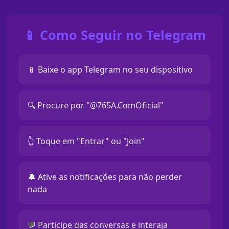
📱 Como Seguir no Telegram
📱 Baixe o app Telegram no seu dispositivo
🔍 Procure por "@765A.ComOficial"
👆 Toque em "Entrar" ou "Join"
🔔 Ative as notificações para não perder
nada
💬 Participe das conversas e interaja