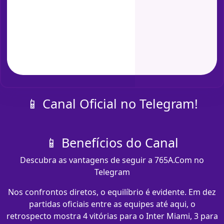
📱 Canal Oficial no Telegram!
📱 Benefícios do Canal
Descubra as vantagens de seguir a 765A.Com no
Telegram
Nos confrontos diretos, o equilíbrio é evidente. Em dez
partidas oficiais entre as equipes até aqui, o
retrospecto mostra 4 vitórias para o Inter Miami, 3 para