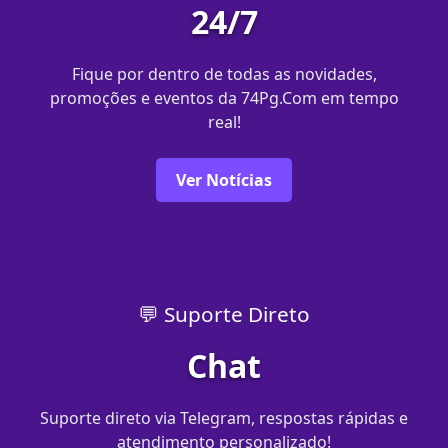
24/7
Fique por dentro de todas as novidades,
promoções e eventos da 74Pg.Com em tempo
real!
Ver Notícias
💬 Suporte Direto
Chat
Suporte direto via Telegram, respostas rápidas e
atendimento personalizado!