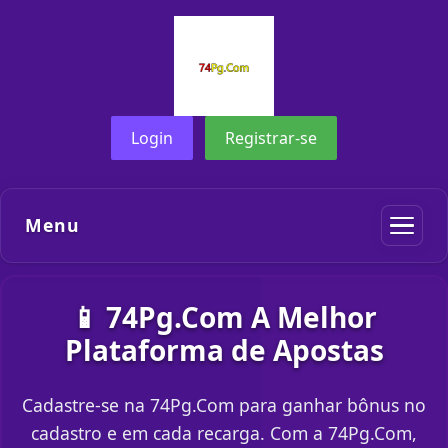
Login
Registrar-se
Menu
📱 74Pg.Com A Melhor
Plataforma de Apostas
Cadastre-se na 74Pg.Com para ganhar bônus no
cadastro e em cada recarga. Com a 74Pg.Com,