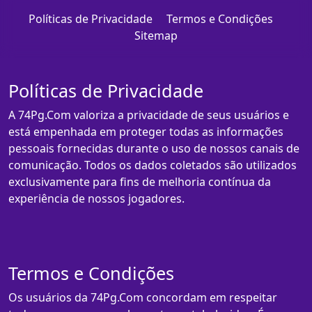
Políticas de Privacidade
Termos e Condições
Sitemap
Políticas de Privacidade
A 74Pg.Com valoriza a privacidade de seus usuários e
está empenhada em proteger todas as informações
pessoais fornecidas durante o uso de nossos canais de
comunicação. Todos os dados coletados são utilizados
exclusivamente para fins de melhoria contínua da
experiência de nossos jogadores.
Termos e Condições
Os usuários da 74Pg.Com concordam em respeitar