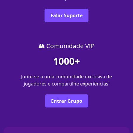
Falar Suporte
👥 Comunidade VIP
1000+
Junte-se a uma comunidade exclusiva de
jogadores e compartilhe experiências!
Entrar Grupo