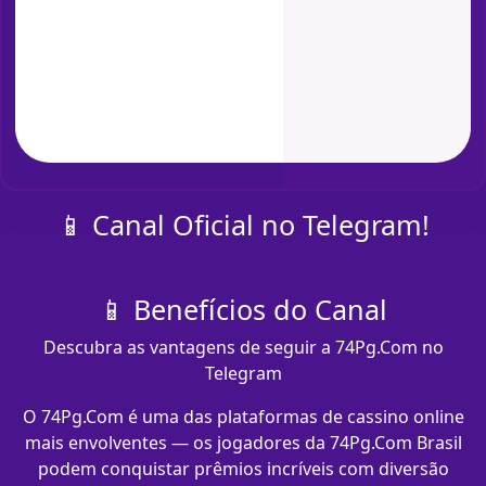
📱 Canal Oficial no Telegram!
📱 Benefícios do Canal
Descubra as vantagens de seguir a 74Pg.Com no
Telegram
O 74Pg.Com é uma das plataformas de cassino online
mais envolventes — os jogadores da 74Pg.Com Brasil
podem conquistar prêmios incríveis com diversão