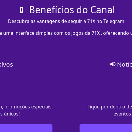
📱 Benefícios do Canal
Descubra as vantagens de seguir a 71X no Telegram
a uma interface simples com os jogos da 71X , oferecendo u
sivos
📢 Notí
m, promoções especiais
Fique por dentro d
s únicos!
eventos