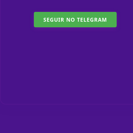
SEGUIR NO TELEGRAM