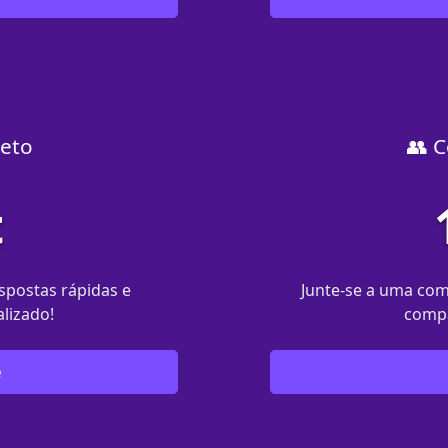
reto
👥 
t
espostas rápidas e
Junte-se a uma com
lizado!
compa
e