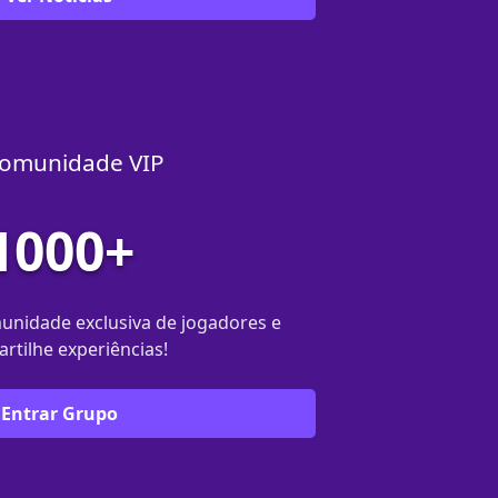
Comunidade VIP
1000+
unidade exclusiva de jogadores e
rtilhe experiências!
Entrar Grupo