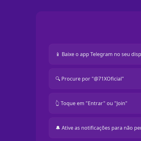
📱 Baixe o app Telegram no seu disp
🔍 Procure por "@71XOficial"
👆 Toque em "Entrar" ou "Join"
🔔 Ative as notificações para não p