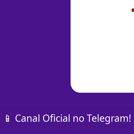
📱 Canal Oficial no Telegram!