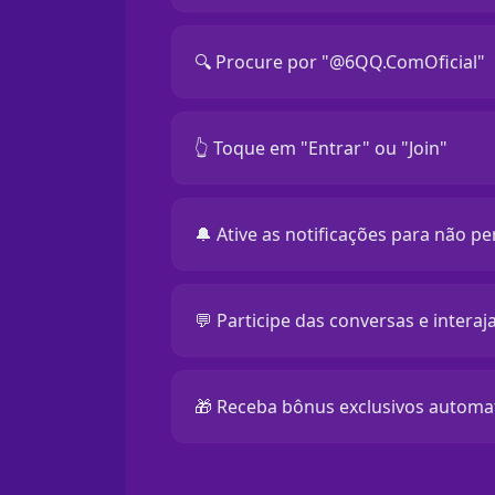
🔍 Procure por "@6QQ.ComOficial"
👆 Toque em "Entrar" ou "Join"
🔔 Ative as notificações para não p
💬 Participe das conversas e interaj
🎁 Receba bônus exclusivos autom