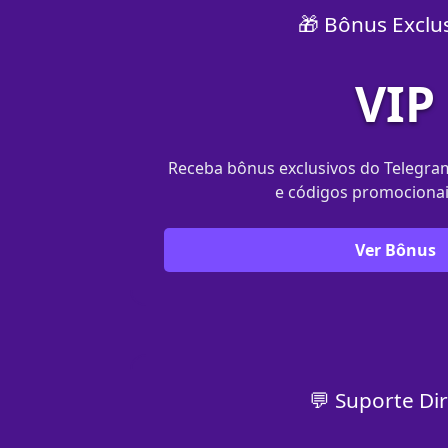
🎁 Bônus Exclu
VIP
Receba bônus exclusivos do Telegra
e códigos promocionai
Ver Bônus
💬 Suporte Di