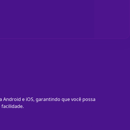
ra Android e iOS, garantindo que você possa
facilidade.