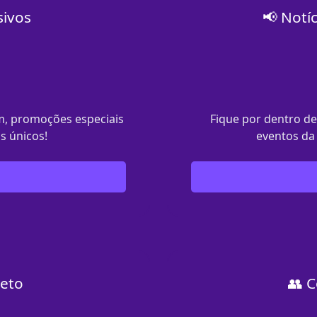
sivos
📢 Notí
m, promoções especiais
Fique por dentro d
s únicos!
eventos da
reto
👥 