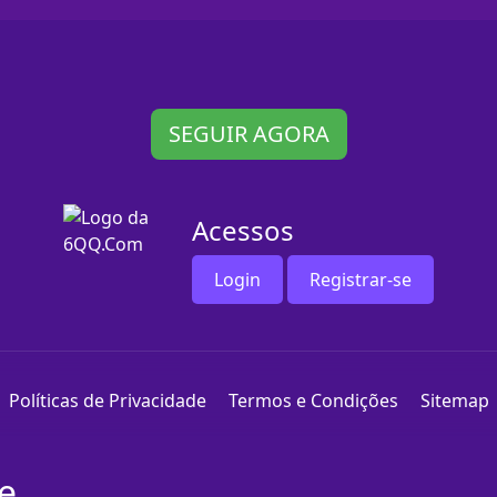
SEGUIR AGORA
Acessos
Login
Registrar-se
Políticas de Privacidade
Termos e Condições
Sitemap
de