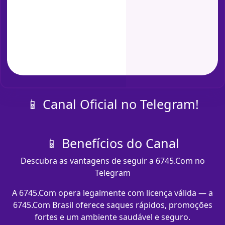
📱 Canal Oficial no Telegram!
📱 Benefícios do Canal
Descubra as vantagens de seguir a 6745.Com no
Telegram
A 6745.Com opera legalmente com licença válida — a
6745.Com Brasil oferece saques rápidos, promoções
fortes e um ambiente saudável e seguro.