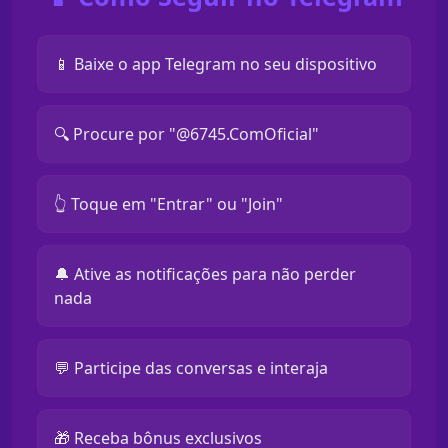
📱 Baixe o app Telegram no seu dispositivo
🔍 Procure por "@6745.ComOficial"
👆 Toque em "Entrar" ou "Join"
🔔 Ative as notificações para não perder
nada
💬 Participe das conversas e interaja
🎁 Receba bônus exclusivos