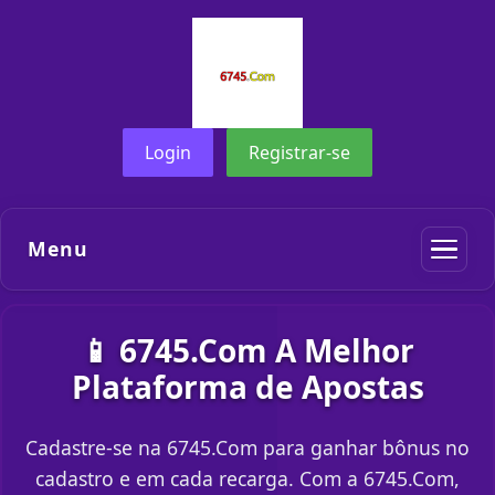
Login
Registrar-se
Menu
📱 6745.Com A Melhor
Plataforma de Apostas
Cadastre-se na 6745.Com para ganhar bônus no
cadastro e em cada recarga. Com a 6745.Com,