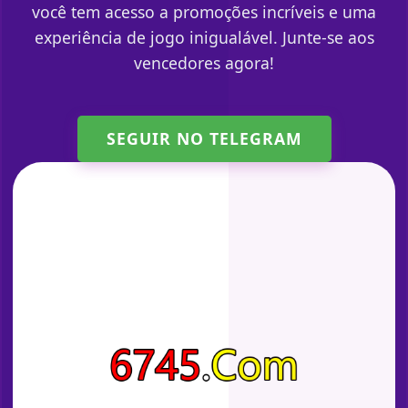
você tem acesso a promoções incríveis e uma
experiência de jogo inigualável. Junte-se aos
vencedores agora!
SEGUIR NO TELEGRAM