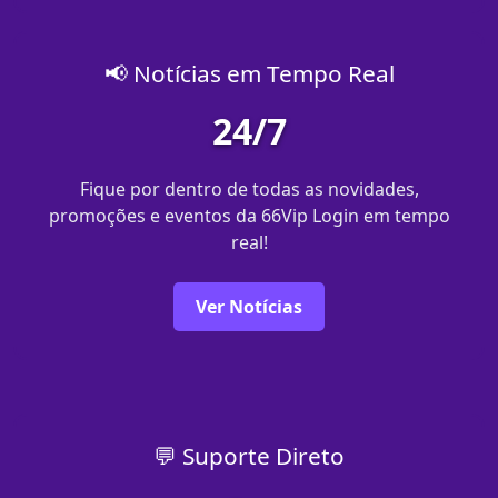
📢 Notícias em Tempo Real
24/7
Fique por dentro de todas as novidades,
promoções e eventos da 66Vip Login em tempo
real!
Ver Notícias
💬 Suporte Direto