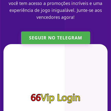
você tem acesso a promoções incríveis e uma
experiência de jogo inigualável. Junte-se aos
vencedores agora!
SEGUIR NO TELEGRAM