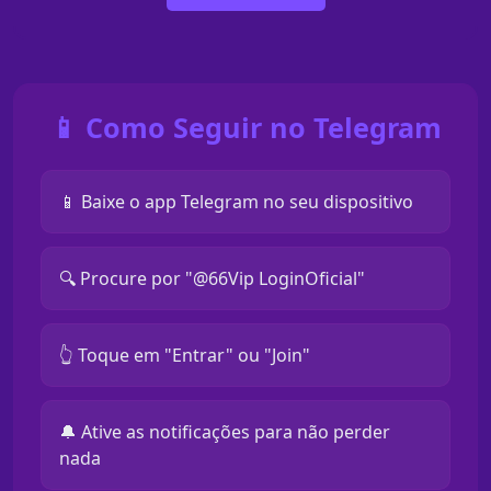
📱 Como Seguir no Telegram
📱 Baixe o app Telegram no seu dispositivo
🔍 Procure por "@66Vip LoginOficial"
👆 Toque em "Entrar" ou "Join"
🔔 Ative as notificações para não perder
nada