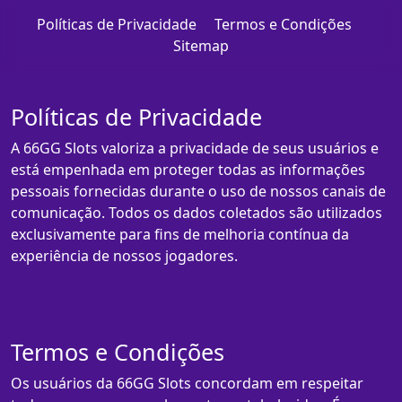
Políticas de Privacidade
Termos e Condições
Sitemap
Políticas de Privacidade
A 66GG Slots valoriza a privacidade de seus usuários e
está empenhada em proteger todas as informações
pessoais fornecidas durante o uso de nossos canais de
comunicação. Todos os dados coletados são utilizados
exclusivamente para fins de melhoria contínua da
experiência de nossos jogadores.
Termos e Condições
Os usuários da 66GG Slots concordam em respeitar