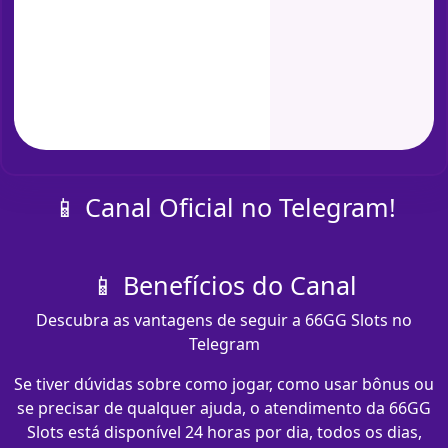
📱 Canal Oficial no Telegram!
📱 Benefícios do Canal
Descubra as vantagens de seguir a 66GG Slots no
Telegram
Se tiver dúvidas sobre como jogar, como usar bônus ou
se precisar de qualquer ajuda, o atendimento da 66GG
Slots está disponível 24 horas por dia, todos os dias,