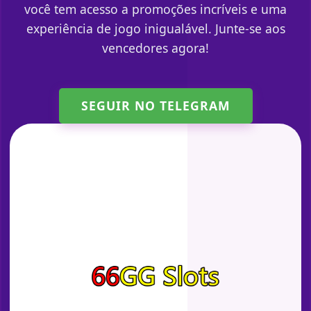
você tem acesso a promoções incríveis e uma
experiência de jogo inigualável. Junte-se aos
vencedores agora!
SEGUIR NO TELEGRAM