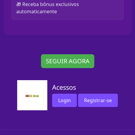
🎁 Receba bônus exclusivos
automaticamente
SEGUIR AGORA
Acessos
Login
Registrar-se