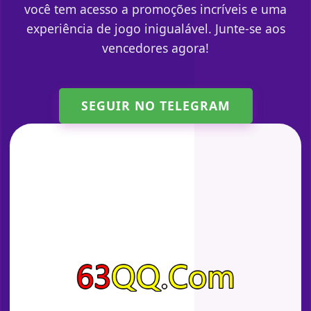
você tem acesso a promoções incríveis e uma
experiência de jogo inigualável. Junte-se aos
vencedores agora!
SEGUIR NO TELEGRAM