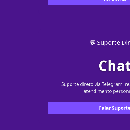
💬 Suporte Di
Cha
Suporte direto via Telegram, r
atendimento persona
Falar Suport