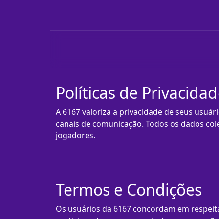
Políticas de Privacida
A 6167 valoriza a privacidade de seus usuá
canais de comunicação. Todos os dados cole
jogadores.
Termos e Condições
Os usuários da 6167 concordam em respeitar