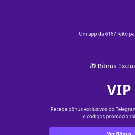
Um app da 6167 feito par
🎁 Bônus Exclu
VIP
Receba bônus exclusivos do Telegra
e códigos promocionai
Ver Bônus