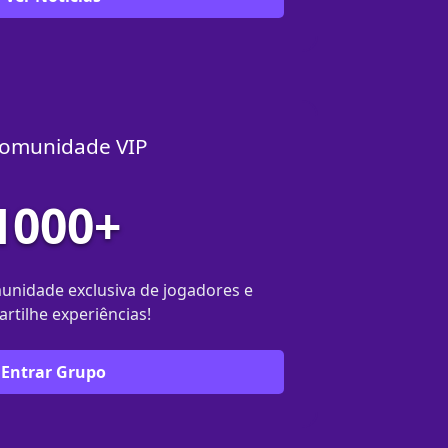
Comunidade VIP
1000+
unidade exclusiva de jogadores e
rtilhe experiências!
Entrar Grupo