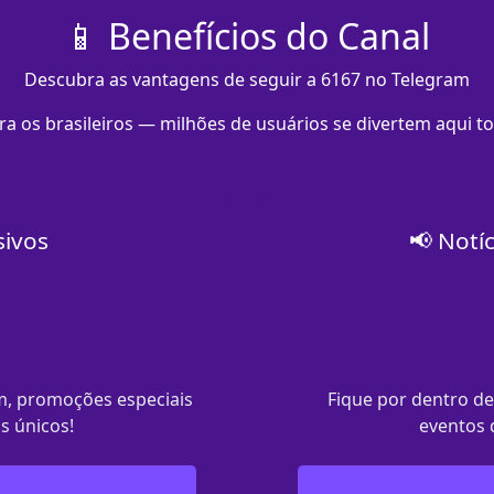
📱 Benefícios do Canal
Descubra as vantagens de seguir a 6167 no Telegram
a os brasileiros — milhões de usuários se divertem aqui to
sivos
📢 Notí
m, promoções especiais
Fique por dentro d
s únicos!
eventos 