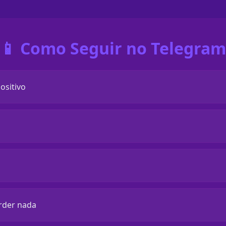
📱 Como Seguir no Telegram
ositivo
erder nada