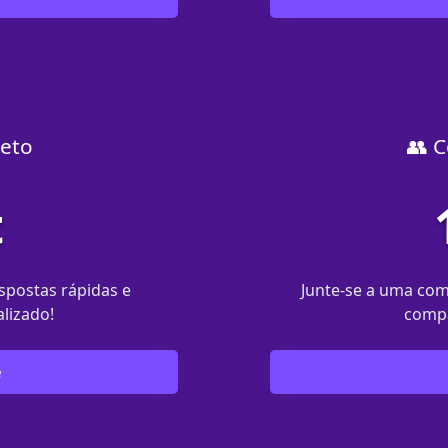
reto
👥 
t
espostas rápidas e
Junte-se a uma com
lizado!
compa
e