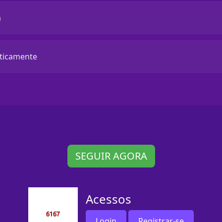
a
aticamente
SEGUIR AGORA
Acessos
Login
Registrar-se