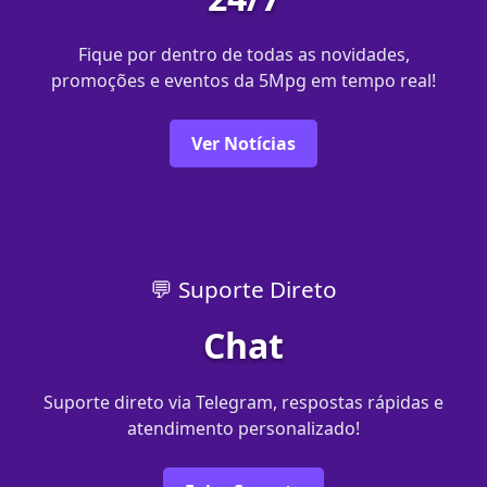
Fique por dentro de todas as novidades,
promoções e eventos da 5Mpg em tempo real!
Ver Notícias
💬 Suporte Direto
Chat
Suporte direto via Telegram, respostas rápidas e
atendimento personalizado!