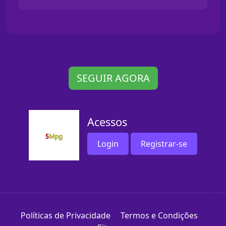
SEGUIR AGORA
Acessos
Login
Registrar-se
Políticas de Privacidade
Termos e Condições