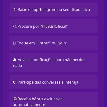
📱 Baixe o app Telegram no seu dispositivo
🔍 Procure por "@59BrlOficial"
👆 Toque em "Entrar" ou "Join"
🔔 Ative as notificações para não perder
nada
💬 Participe das conversas e interaja
🎁 Receba bônus exclusivos
automaticamente