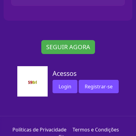
SEGUIR AGORA
Acessos
Login
Registrar-se
Políticas de Privacidade
Termos e Condições