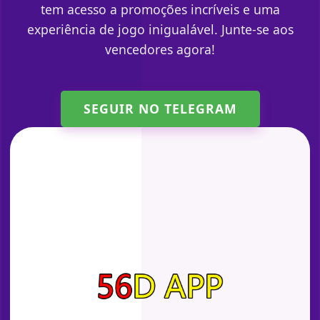
tem acesso a promoções incríveis e uma
experiência de jogo inigualável. Junte-se aos
vencedores agora!
SEGUIR NO TELEGRAM