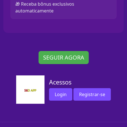
🎁 Receba bônus exclusivos
automaticamente
SEGUIR AGORA
Acessos
Login
Registrar-se