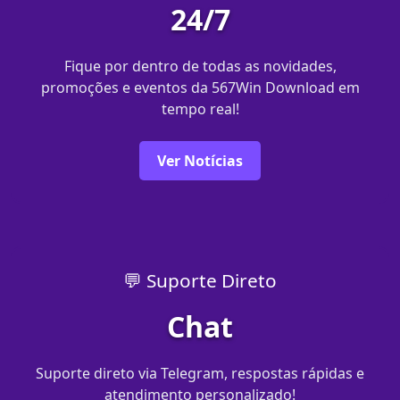
24/7
Fique por dentro de todas as novidades,
promoções e eventos da 567Win Download em
tempo real!
Ver Notícias
💬 Suporte Direto
Chat
Suporte direto via Telegram, respostas rápidas e
atendimento personalizado!