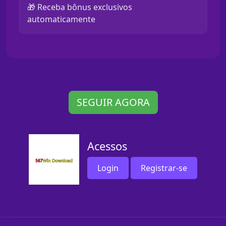
🎁 Receba bônus exclusivos
automaticamente
SEGUIR AGORA
Acessos
Login
Registrar-se