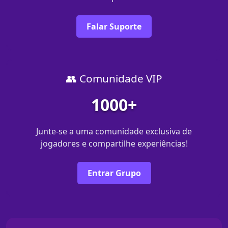
Falar Suporte
👥 Comunidade VIP
1000+
Junte-se a uma comunidade exclusiva de
jogadores e compartilhe experiências!
Entrar Grupo