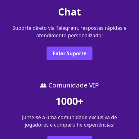
Chat
Suporte direto via Telegram, respostas rápidas e
atendimento personalizado!
Falar Suporte
👥 Comunidade VIP
1000+
Junte-se a uma comunidade exclusiva de
jogadores e compartilhe experiências!