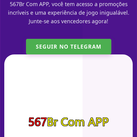
567Br Com APP, você tem acesso a promoções
incríveis e uma experiência de jogo inigualável.
Junte-se aos vencedores agora!
SEGUIR NO TELEGRAM