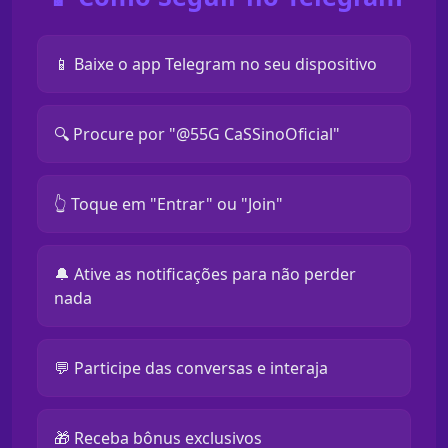
📱 Baixe o app Telegram no seu dispositivo
🔍 Procure por "@55G CaSSinoOficial"
👆 Toque em "Entrar" ou "Join"
🔔 Ative as notificações para não perder
nada
💬 Participe das conversas e interaja
🎁 Receba bônus exclusivos