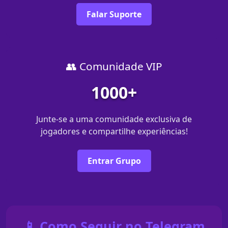
Falar Suporte
👥 Comunidade VIP
1000+
Junte-se a uma comunidade exclusiva de
jogadores e compartilhe experiências!
Entrar Grupo
📱 Como Seguir no Telegram