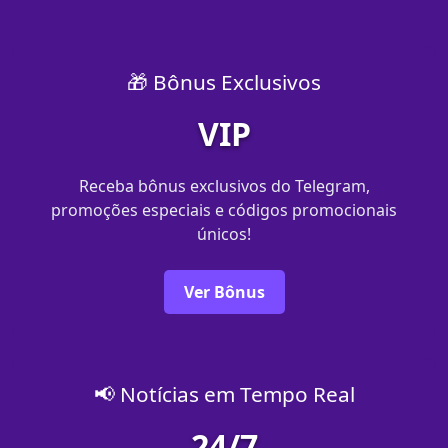
🎁 Bônus Exclusivos
VIP
Receba bônus exclusivos do Telegram,
promoções especiais e códigos promocionais
únicos!
Ver Bônus
📢 Notícias em Tempo Real
24/7