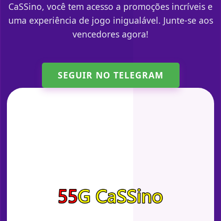
CaSSino, você tem acesso a promoções incríveis e
uma experiência de jogo inigualável. Junte-se aos
vencedores agora!
SEGUIR NO TELEGRAM