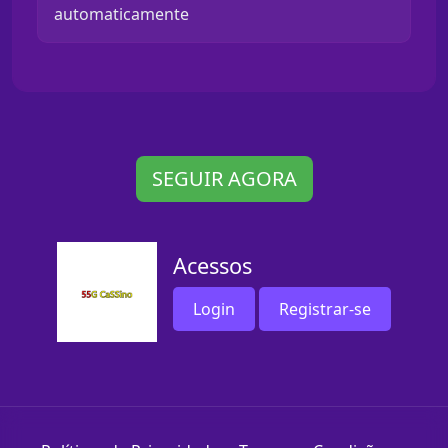
automaticamente
SEGUIR AGORA
Acessos
Login
Registrar-se