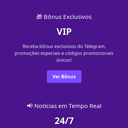
🎁 Bônus Exclusivos
VIP
Receba bônus exclusivos do Telegram,
promoções especiais e códigos promocionais
únicos!
Ver Bônus
📢 Notícias em Tempo Real
24/7