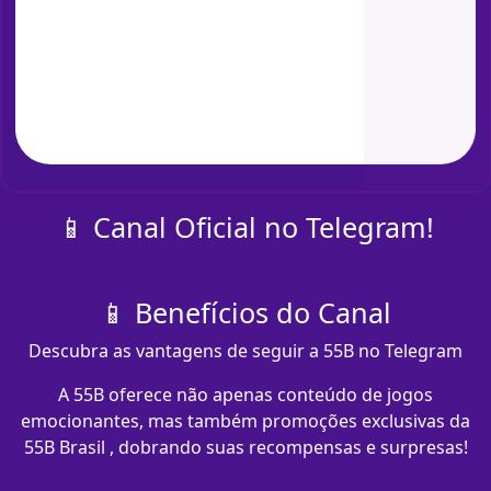
📱 Canal Oficial no Telegram!
📱 Benefícios do Canal
Descubra as vantagens de seguir a 55B no Telegram
A 55B oferece não apenas conteúdo de jogos
emocionantes, mas também promoções exclusivas da
55B Brasil , dobrando suas recompensas e surpresas!