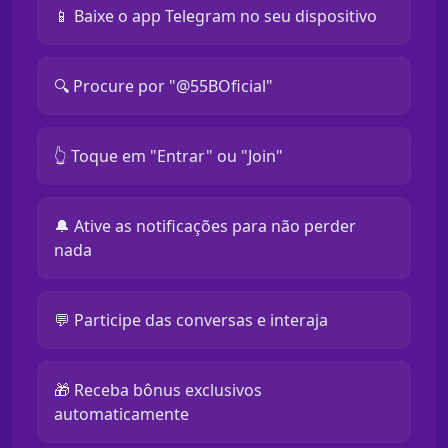
📱 Baixe o app Telegram no seu dispositivo
🔍 Procure por "@55BOficial"
👆 Toque em "Entrar" ou "Join"
🔔 Ative as notificações para não perder
nada
💬 Participe das conversas e interaja
🎁 Receba bônus exclusivos
automaticamente