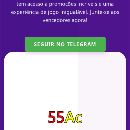
tem acesso a promoções incríveis e uma
experiência de jogo inigualável. Junte-se aos
vencedores agora!
SEGUIR NO TELEGRAM