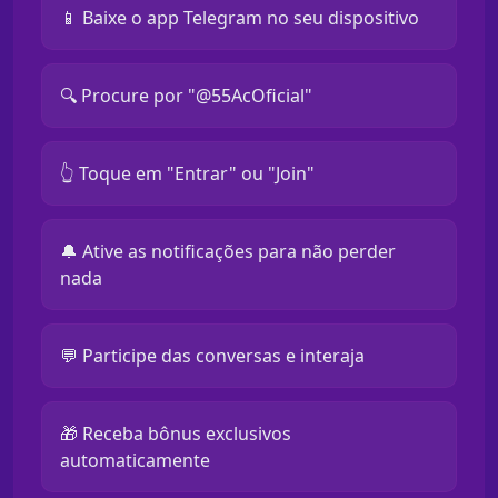
📱 Baixe o app Telegram no seu dispositivo
🔍 Procure por "@55AcOficial"
👆 Toque em "Entrar" ou "Join"
🔔 Ative as notificações para não perder
nada
💬 Participe das conversas e interaja
🎁 Receba bônus exclusivos
automaticamente