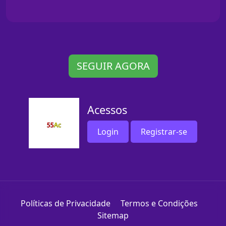
SEGUIR AGORA
Acessos
Login
Registrar-se
Políticas de Privacidade
Termos e Condições
Sitemap