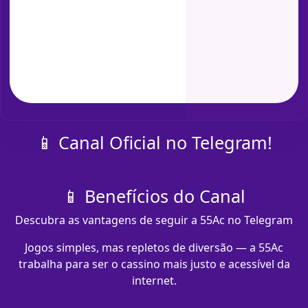
📱 Canal Oficial no Telegram!
📱 Benefícios do Canal
Descubra as vantagens de seguir a 55Ac no Telegram
Jogos simples, mas repletos de diversão — a 55Ac
trabalha para ser o cassino mais justo e acessível da
internet.