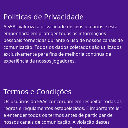
Políticas de Privacidade
A 55Ac valoriza a privacidade de seus usuários e está
empenhada em proteger todas as informações
pessoais fornecidas durante o uso de nossos canais de
comunicação. Todos os dados coletados são utilizados
exclusivamente para fins de melhoria contínua da
experiência de nossos jogadores.
Termos e Condições
Os usuários da 55Ac concordam em respeitar todas as
regras e regulamentos estabelecidos. É importante ler
e entender todos os termos antes de participar de
nossos canais de comunicação. A violação destes