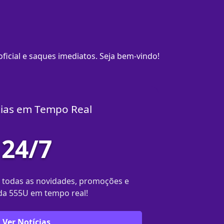
ficial e saques imediatos. Seja bem-vindo!
cias em Tempo Real
24/7
e todas as novidades, promoções e
da 555U em tempo real!
Ver Notícias