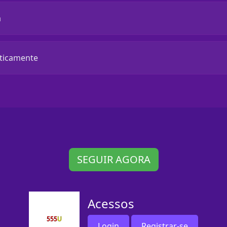
a
aticamente
SEGUIR AGORA
Acessos
Login
Registrar-se