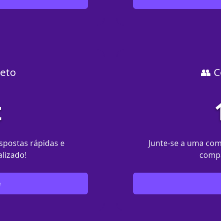
reto
👥 
t
espostas rápidas e
Junte-se a uma com
lizado!
compa
e