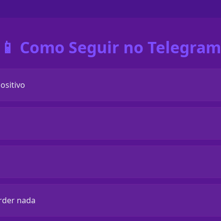
📱 Como Seguir no Telegram
ositivo
erder nada