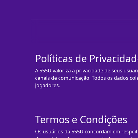
Políticas de Privacida
A 555U valoriza a privacidade de seus usuá
canais de comunicação. Todos os dados cole
jogadores.
Termos e Condições
Os usuários da 555U concordam em respeitar