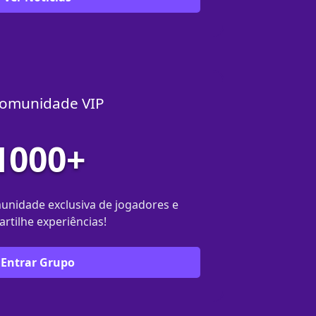
Comunidade VIP
1000+
unidade exclusiva de jogadores e
rtilhe experiências!
Entrar Grupo