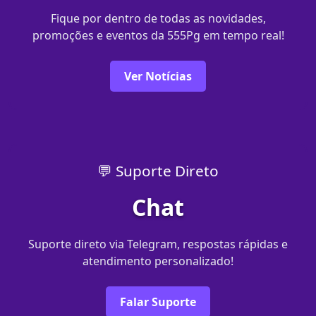
Fique por dentro de todas as novidades,
promoções e eventos da 555Pg em tempo real!
Ver Notícias
💬 Suporte Direto
Chat
Suporte direto via Telegram, respostas rápidas e
atendimento personalizado!
Falar Suporte