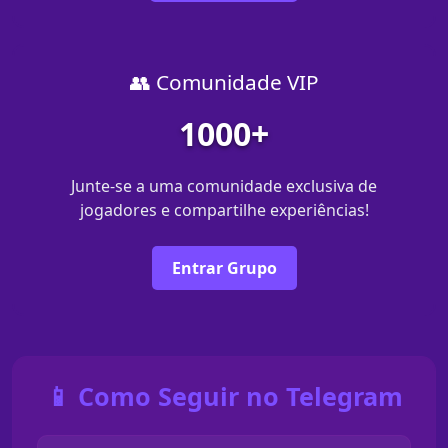
👥 Comunidade VIP
1000+
Junte-se a uma comunidade exclusiva de
jogadores e compartilhe experiências!
Entrar Grupo
📱 Como Seguir no Telegram