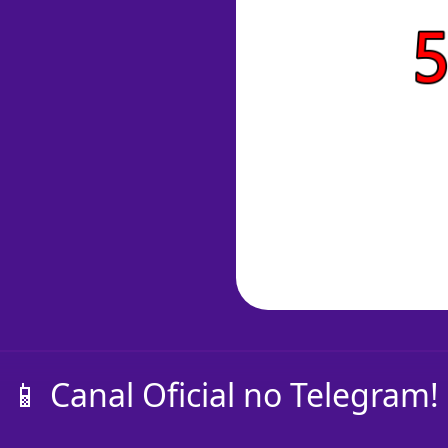
📱 Canal Oficial no Telegram!