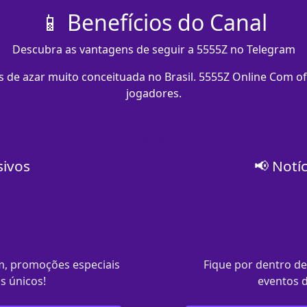
📱 Benefícios do Canal
Descubra as vantagens de seguir a 5555Z no Telegram
 de azar muito conceituada no Brasil. 5555Z Online Com o
jogadores.
sivos
📢 Notí
m, promoções especiais
Fique por dentro d
s únicos!
eventos 