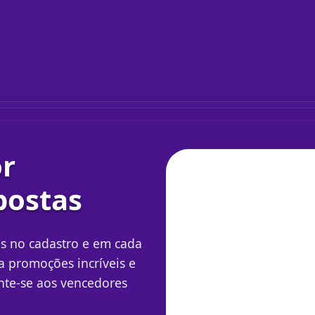
or
postas
s no cadastro e em cada
a promoções incríveis e
unte-se aos vencedores