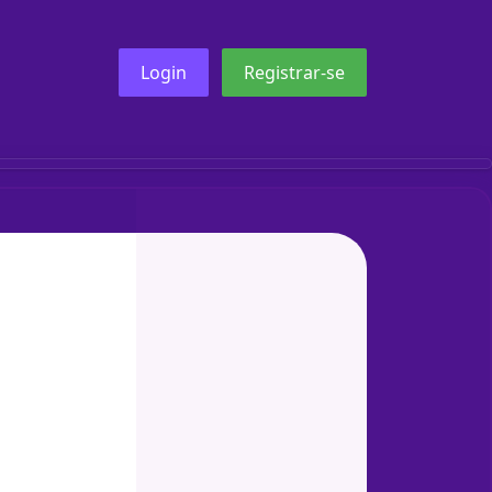
Login
Registrar-se