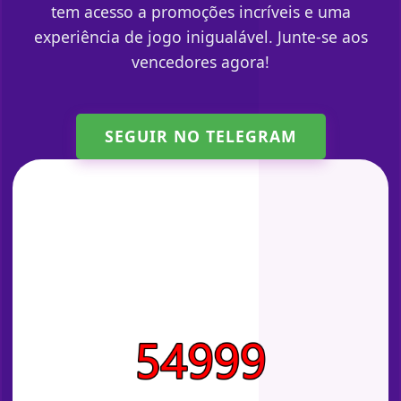
tem acesso a promoções incríveis e uma
experiência de jogo inigualável. Junte-se aos
vencedores agora!
SEGUIR NO TELEGRAM