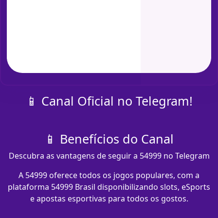
📱 Canal Oficial no Telegram!
📱 Benefícios do Canal
Descubra as vantagens de seguir a 54999 no Telegram
A 54999 oferece todos os jogos populares, com a
plataforma 54999 Brasil disponibilizando slots, eSports
e apostas esportivas para todos os gostos.