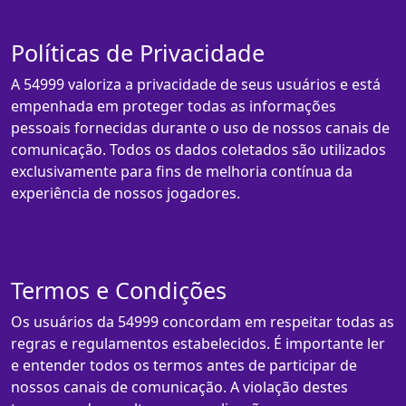
Políticas de Privacidade
A 54999 valoriza a privacidade de seus usuários e está
empenhada em proteger todas as informações
pessoais fornecidas durante o uso de nossos canais de
comunicação. Todos os dados coletados são utilizados
exclusivamente para fins de melhoria contínua da
experiência de nossos jogadores.
Termos e Condições
Os usuários da 54999 concordam em respeitar todas as
regras e regulamentos estabelecidos. É importante ler
e entender todos os termos antes de participar de
nossos canais de comunicação. A violação destes