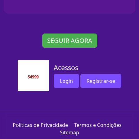
SEGUIR AGORA
Acessos
Login
Registrar-se
Políticas de Privacidade
Termos e Condições
Sitemap