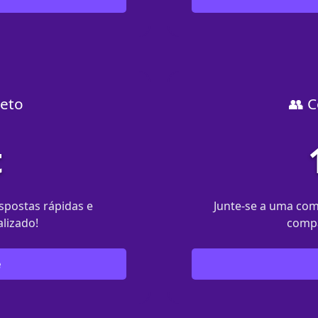
reto
👥 
t
espostas rápidas e
Junte-se a uma com
lizado!
compa
e