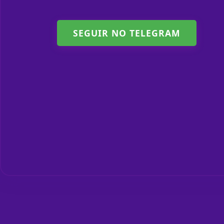
SEGUIR NO TELEGRAM