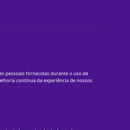
es pessoais fornecidas durante o uso de
elhoria contínua da experiência de nossos