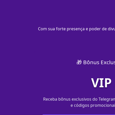
Com sua forte presença e poder de div
🎁 Bônus Exclu
VIP
Receba bônus exclusivos do Telegra
e códigos promocionai