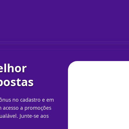
elhor
postas
ônus no cadastro e em
m acesso a promoções
ualável. Junte-se aos