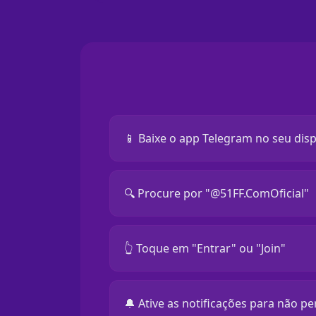
📱 Baixe o app Telegram no seu disp
🔍 Procure por "@51FF.ComOficial"
👆 Toque em "Entrar" ou "Join"
🔔 Ative as notificações para não p