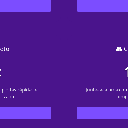
reto
👥 
t
espostas rápidas e
Junte-se a uma com
lizado!
compa
e