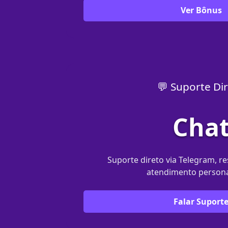
Ver Bônus
💬 Suporte Di
Cha
Suporte direto via Telegram, r
atendimento persona
Falar Suport