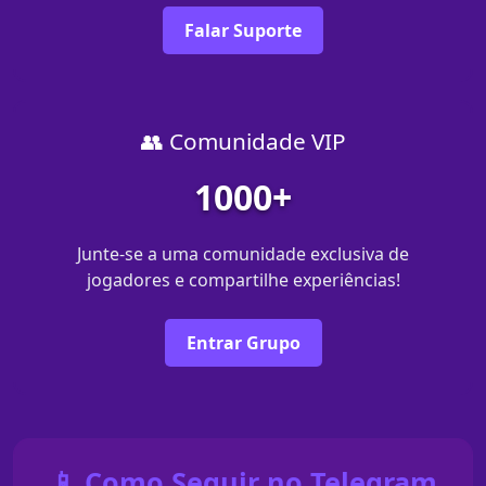
Falar Suporte
👥 Comunidade VIP
1000+
Junte-se a uma comunidade exclusiva de
jogadores e compartilhe experiências!
Entrar Grupo
📱 Como Seguir no Telegram