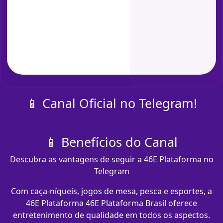
📱 Canal Oficial no Telegram!
📱 Benefícios do Canal
Descubra as vantagens de seguir a 46E Plataforma no
Telegram
Com caça-níqueis, jogos de mesa, pesca e esportes, a
46E Plataforma 46E Plataforma Brasil oferece
entretenimento de qualidade em todos os aspectos.