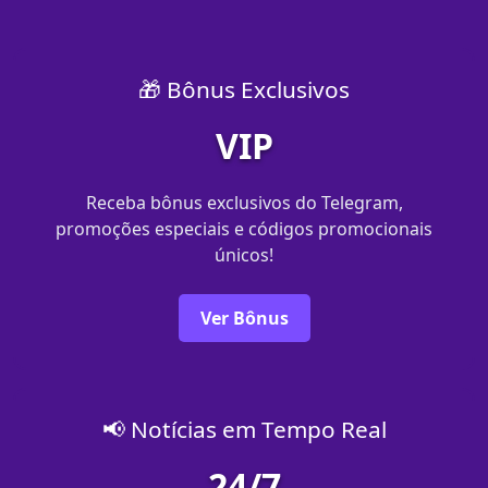
🎁 Bônus Exclusivos
VIP
Receba bônus exclusivos do Telegram,
promoções especiais e códigos promocionais
únicos!
Ver Bônus
📢 Notícias em Tempo Real
24/7