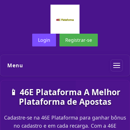
Login
Registrar-se
Menu
📱 46E Plataforma A Melhor
Plataforma de Apostas
Cadastre-se na 46E Plataforma para ganhar bônus
no cadastro e em cada recarga. Com a 46E