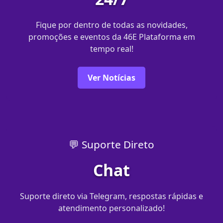
Fique por dentro de todas as novidades,
promoções e eventos da 46E Plataforma em
tempo real!
Ver Notícias
💬 Suporte Direto
Chat
Suporte direto via Telegram, respostas rápidas e
atendimento personalizado!