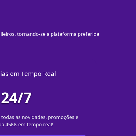
leiros, tornando-se a plataforma preferida
cias em Tempo Real
24/7
e todas as novidades, promoções e
da 45KK em tempo real!