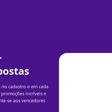
r
postas
 no cadastro e em cada
 promoções incríveis e
unte-se aos vencedores