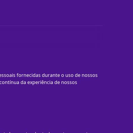
essoais fornecidas durante o uso de nossos
 contínua da experiência de nossos