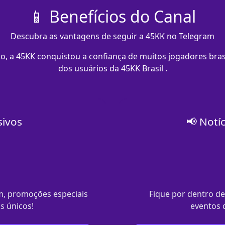
📱 Benefícios do Canal
Descubra as vantagens de seguir a 45KK no Telegram
o, a 45KK conquistou a confiança de muitos jogadores brasi
dos usuários da 45KK Brasil .
sivos
📢 Notí
m, promoções especiais
Fique por dentro d
s únicos!
eventos 