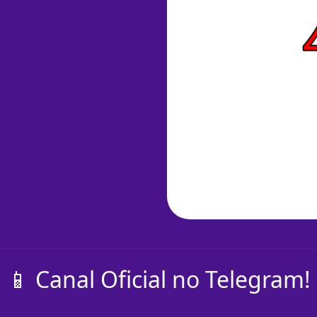
📱 Canal Oficial no Telegram!