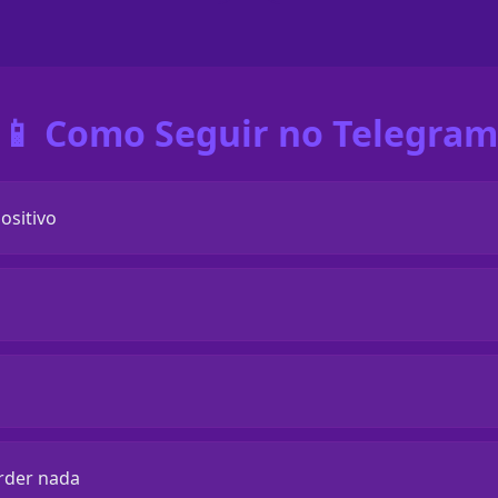
📱 Como Seguir no Telegram
ositivo
erder nada