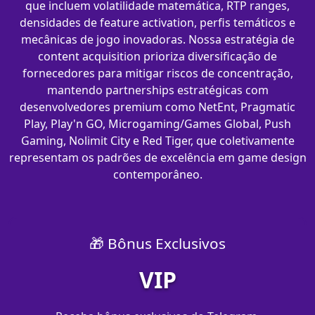
que incluem volatilidade matemática, RTP ranges,
densidades de feature activation, perfis temáticos e
mecânicas de jogo inovadoras. Nossa estratégia de
content acquisition prioriza diversificação de
fornecedores para mitigar riscos de concentração,
mantendo partnerships estratégicas com
desenvolvedores premium como NetEnt, Pragmatic
Play, Play'n GO, Microgaming/Games Global, Push
Gaming, Nolimit City e Red Tiger, que coletivamente
representam os padrões de excelência em game design
contemporâneo.
🎁 Bônus Exclusivos
VIP