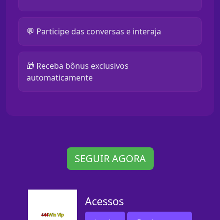
💬 Participe das conversas e interaja
🎁 Receba bônus exclusivos
automaticamente
SEGUIR AGORA
Acessos