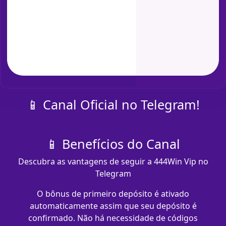
📱 Canal Oficial no Telegram!
📱 Benefícios do Canal
Descubra as vantagens de seguir a 444Win Vip no
Telegram
O bônus de primeiro depósito é ativado
automaticamente assim que seu depósito é
confirmado. Não há necessidade de códigos