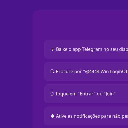
📱 Baixe o app Telegram no seu disp
🔍 Procure por "@4444 Win LoginOfi
👆 Toque em "Entrar" ou "Join"
🔔 Ative as notificações para não p