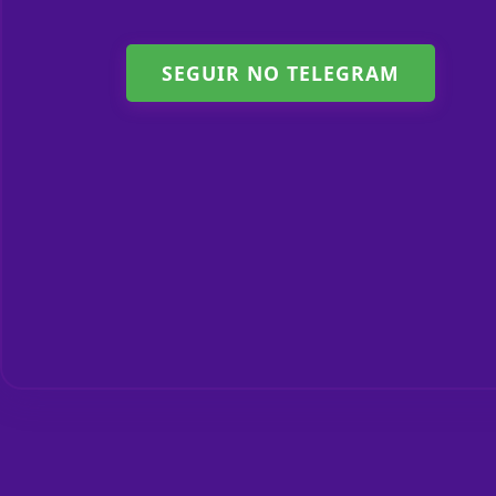
SEGUIR NO TELEGRAM