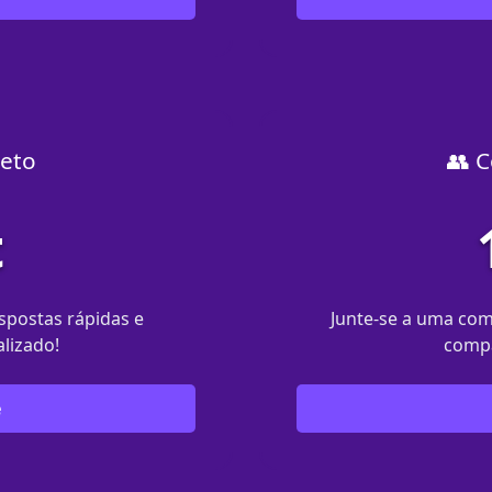
reto
👥 
t
espostas rápidas e
Junte-se a uma com
lizado!
compa
e