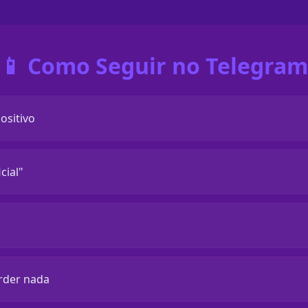
📱 Como Seguir no Telegram
ositivo
cial"
erder nada