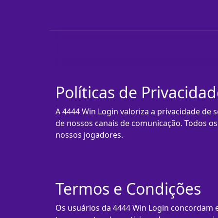
Políticas de Privacida
A 4444 Win Login valoriza a privacidade de
de nossos canais de comunicação. Todos os 
nossos jogadores.
Termos e Condições
Os usuários da 4444 Win Login concordam em