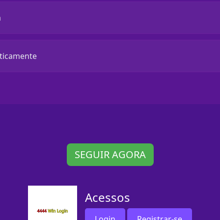
a
aticamente
SEGUIR AGORA
Acessos
Login
Registrar-se