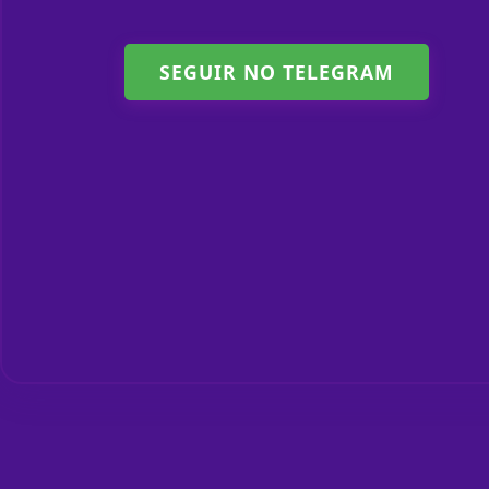
SEGUIR NO TELEGRAM