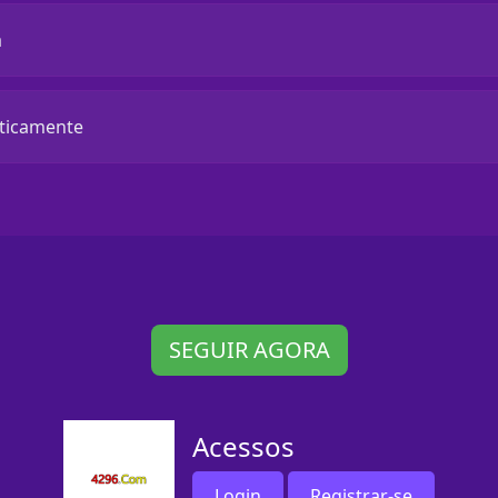
a
aticamente
SEGUIR AGORA
Acessos
Login
Registrar-se