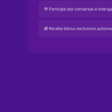
💬 Participe das conversas e interaj
🎁 Receba bônus exclusivos autom