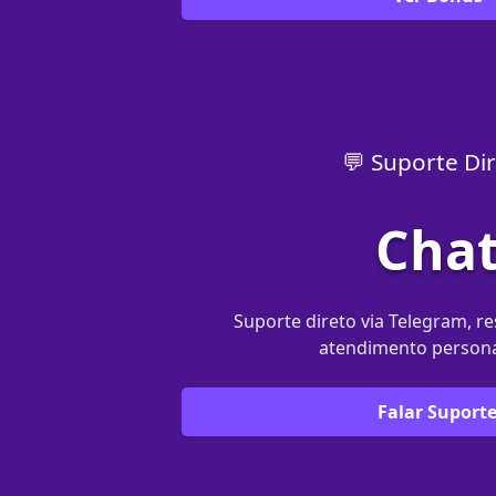
💬 Suporte Di
Cha
Suporte direto via Telegram, r
atendimento persona
Falar Suport