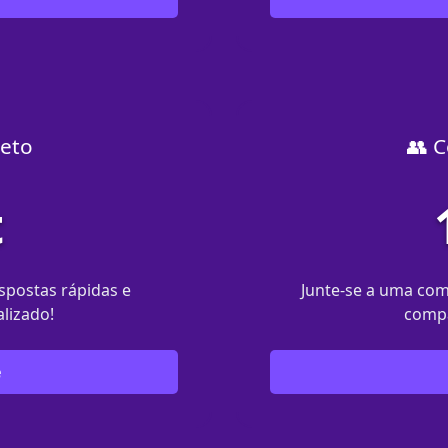
reto
👥 
t
espostas rápidas e
Junte-se a uma com
lizado!
compa
e