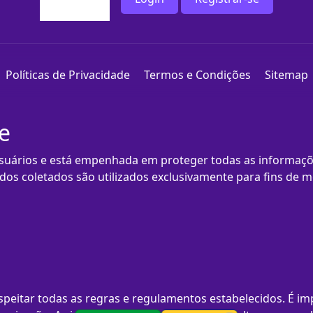
Políticas de Privacidade
Termos e Condições
Sitemap
de
usuários e está empenhada em proteger todas as informaçõ
os coletados são utilizados exclusivamente para fins de m
eitar todas as regras e regulamentos estabelecidos. É imp