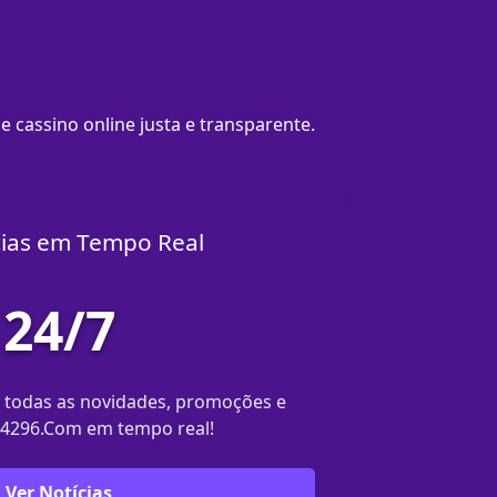
 cassino online justa e transparente.
cias em Tempo Real
24/7
e todas as novidades, promoções e
 4296.Com em tempo real!
Ver Notícias