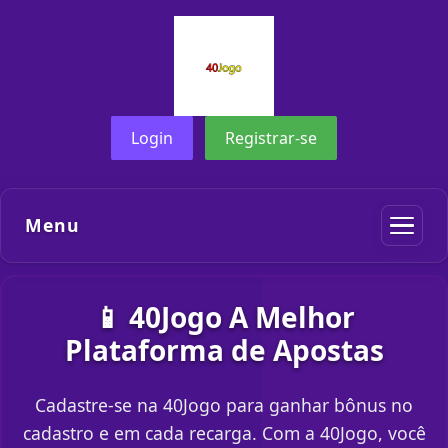
Login
Registrar-se
Menu
📱 40Jogo A Melhor
Plataforma de Apostas
Cadastre-se na 40Jogo para ganhar bônus no
cadastro e em cada recarga. Com a 40Jogo, você