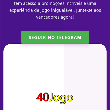
tem acesso a promoções incríveis e uma
experiência de jogo inigualável. Junte-se aos
vencedores agora!
SEGUIR NO TELEGRAM