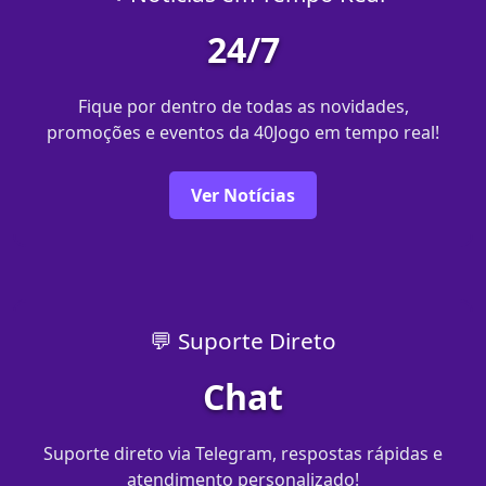
24/7
Fique por dentro de todas as novidades,
promoções e eventos da 40Jogo em tempo real!
Ver Notícias
💬 Suporte Direto
Chat
Suporte direto via Telegram, respostas rápidas e
atendimento personalizado!