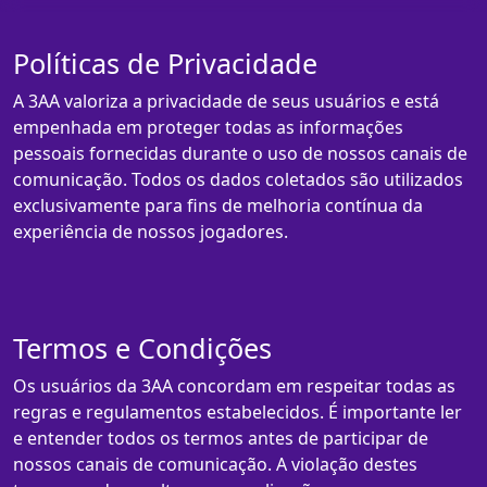
Políticas de Privacidade
A 3AA valoriza a privacidade de seus usuários e está
empenhada em proteger todas as informações
pessoais fornecidas durante o uso de nossos canais de
comunicação. Todos os dados coletados são utilizados
exclusivamente para fins de melhoria contínua da
experiência de nossos jogadores.
Termos e Condições
Os usuários da 3AA concordam em respeitar todas as
regras e regulamentos estabelecidos. É importante ler
e entender todos os termos antes de participar de
nossos canais de comunicação. A violação destes