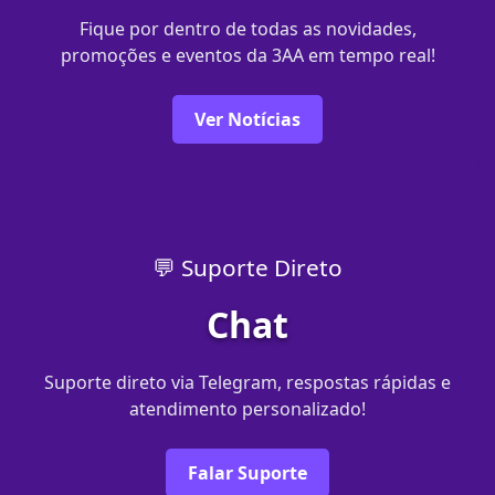
Fique por dentro de todas as novidades,
promoções e eventos da 3AA em tempo real!
Ver Notícias
💬 Suporte Direto
Chat
Suporte direto via Telegram, respostas rápidas e
atendimento personalizado!
Falar Suporte