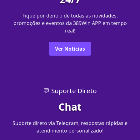
Fique por dentro de todas as novidades,
promoções e eventos da 389Win APP em tempo
real!
Ver Notícias
💬 Suporte Direto
Chat
Suporte direto via Telegram, respostas rápidas e
atendimento personalizado!