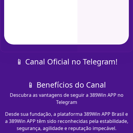
📱 Canal Oficial no Telegram!
📱 Benefícios do Canal
Descubra as vantagens de seguir a 389Win APP no
Telegram
Desde sua fundação, a plataforma 389Win APP Brasil e
a 389Win APP têm sido reconhecidas pela estabilidade,
segurança, agilidade e reputação impecável.