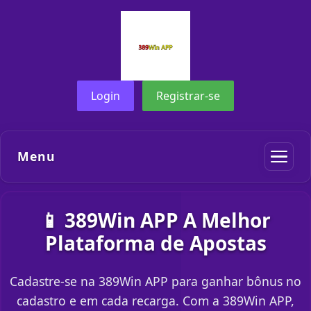
Login
Registrar-se
Menu
📱 389Win APP A Melhor
Plataforma de Apostas
Cadastre-se na 389Win APP para ganhar bônus no
cadastro e em cada recarga. Com a 389Win APP,