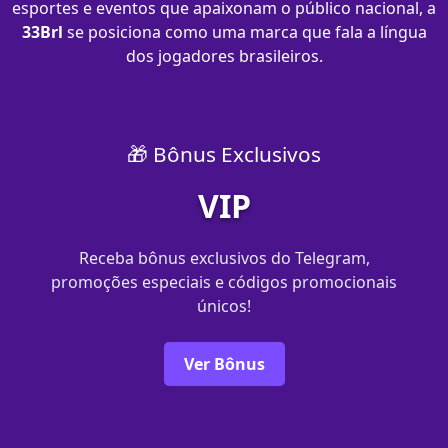
esportes e eventos que apaixonam o público nacional, a
33Brl
se posiciona como uma marca que fala a língua
dos jogadores brasileiros.
🎁 Bônus Exclusivos
VIP
Receba bônus exclusivos do Telegram,
promoções especiais e códigos promocionais
únicos!
Ver Bônus