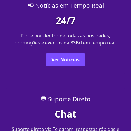
📢 Notícias em Tempo Real
24/7
Fique por dentro de todas as novidades,
promoções e eventos da 33Brl em tempo real!
Ver Notícias
💬 Suporte Direto
Chat
Suporte direto via Telegram, respostas rápidas e