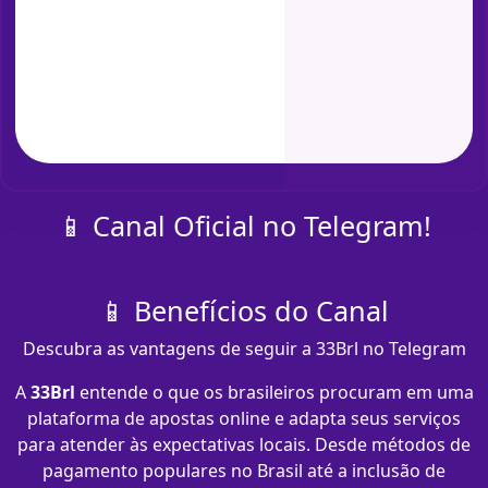
📱 Canal Oficial no Telegram!
📱 Benefícios do Canal
Descubra as vantagens de seguir a 33Brl no Telegram
A
33Brl
entende o que os brasileiros procuram em uma
plataforma de apostas online e adapta seus serviços
para atender às expectativas locais. Desde métodos de
pagamento populares no Brasil até a inclusão de