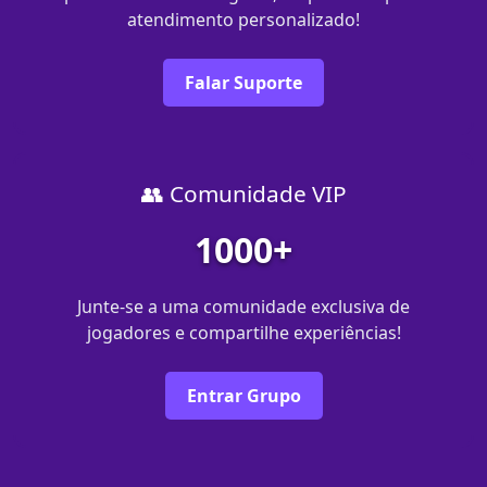
atendimento personalizado!
Falar Suporte
👥 Comunidade VIP
1000+
Junte-se a uma comunidade exclusiva de
jogadores e compartilhe experiências!
Entrar Grupo